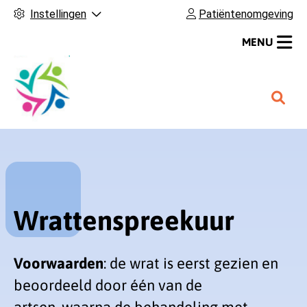
Instellingen
Patiëntenomgeving
MENU
H
o
o
f
d
m
e
Wrattenspreekuur
n
u
Voorwaarden
: de wrat is eerst gezien en
beoordeeld door één van de