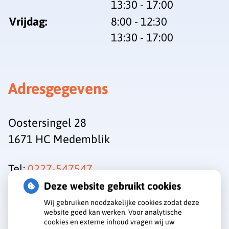
tot
13:30
- 17:00
tot
Vrijdag:
8:00
- 12:30
tot
13:30
- 17:00
Adresgegevens
Oostersingel 28
1671 HC Medemblik
Tel:
0227-547547
Deze website gebruikt cookies
Wij gebruiken noodzakelijke cookies zodat deze
website goed kan werken. Voor analytische
cookies en externe inhoud vragen wij uw