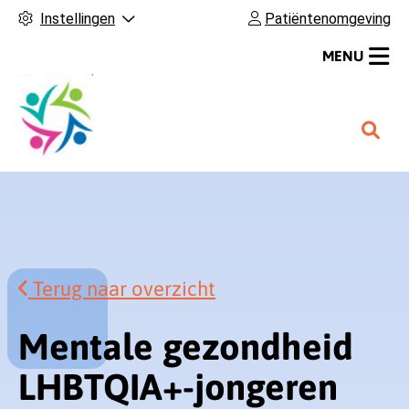
Instellingen
Patiëntenomgeving
MENU
H
o
o
f
d
m
e
Terug naar overzicht
n
u
Mentale gezondheid
LHBTQIA+-jongeren