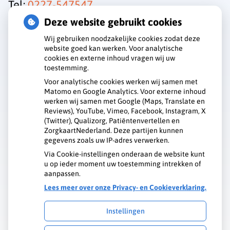
Tel:
0227-547547
Deze website gebruikt cookies
Wij gebruiken noodzakelijke cookies zodat deze
website goed kan werken. Voor analytische
cookies en externe inhoud vragen wij uw
toestemming.
Voor analytische cookies werken wij samen met
Matomo en Google Analytics. Voor externe inhoud
werken wij samen met Google (Maps, Translate en
Reviews), YouTube, Vimeo, Facebook, Instagram, X
U heeft geen toestemming gegeven voor
(Twitter), Qualizorg, Patiëntenvertellen en
externe inhoud
die nodig is om dit te
ZorgkaartNederland. Deze partijen kunnen
zien.
gegevens zoals uw IP-adres verwerken.
Cookie-instellingen wijzigen
Via Cookie-instellingen onderaan de website kunt
u op ieder moment uw toestemming intrekken of
aanpassen.
Lees meer over onze Privacy- en Cookieverklaring.
Instellingen
Uw Zorg Online
|
Beheer